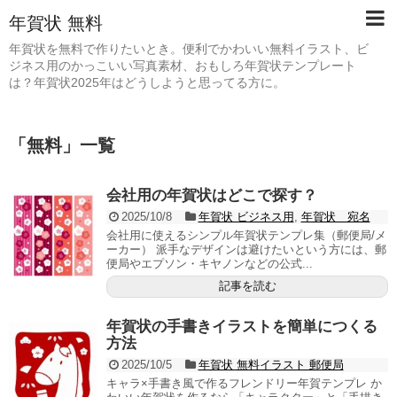
年賀状 無料
年賀状を無料で作りたいとき。便利でかわいい無料イラスト、ビ
ジネス用のかっこいい写真素材、おもしろ年賀状テンプレート
は？年賀状2025年はどうしようと思ってる方に。
「
無料
」
一覧
会社用の年賀状はどこで探す？
2025/10/8
年賀状 ビジネス用
,
年賀状 宛名
会社用に使えるシンプル年賀状テンプレ集（郵便局/メ
ーカー） 派手なデザインは避けたいという方には、郵
便局やエプソン・キヤノンなどの公式...
記事を読む
年賀状の手書きイラストを簡単につくる
方法
2025/10/5
年賀状 無料イラスト 郵便局
キャラ×手書き風で作るフレンドリー年賀テンプレ か