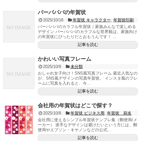
バーバパパの年賀状
2025/10/18
年賀状 キャラクター
,
年賀状印刷
バーバパパのカラフル年賀状｜家族みんなで楽しめる
デザイン バーバパパのカラフルな世界観は、家族向け
の年賀状にぴったりだとおもうんです！ ...
記事を読む
かわいい写真フレーム
2025/10/9
未分類
おしゃれ女子向け！SNS風写真フレーム 最近人気なの
が、SNS風デザインの写真年賀状。 インスタ風のフレ
ームに写真を入れると、今...
記事を読む
会社用の年賀状はどこで探す？
2025/10/8
年賀状 ビジネス用
,
年賀状 宛名
会社用に使えるシンプル年賀状テンプレ集（郵便局/メ
ーカー） 派手なデザインは避けたいという方には、郵
便局やエプソン・キヤノンなどの公式...
記事を読む