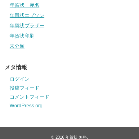
年賀状 宛名
年賀状エプソン
年賀状ブラザー
年賀状印刷
未分類
メタ情報
ログイン
投稿フィード
コメントフィード
WordPress.org
© 2016
年賀状 無料
.