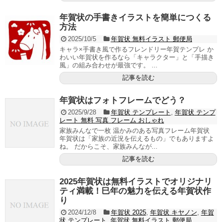
年賀状の手書きイラストを簡単につくる
方法
2025/10/5
年賀状 無料イラスト 郵便局
キャラ×手書き風で作るフレンドリー年賀テンプレ か
わいい年賀状を作るなら「キャラクター」と「手描き
風」の組み合わせが最強です。 ...
記事を読む
年賀状はフォトフレームでどう？
2025/9/28
年賀状 テンプレート
,
年賀状 テンプ
レート 無料 写真 フレーム おしゃれ
家族みんなで一枚 温かみのある写真フレーム年賀状
年賀状は「家族の近況を伝えるもの」でもありますよ
ね。 だからこそ、家族みんなが...
記事を読む
2025年賀状は無料イラストでオリジナリ
ティ満載！巳年の魅力を伝える年賀状作
り
2024/12/8
年賀状 2025
,
年賀状 キヤノン
,
年賀
状 テンプレート
,
年賀状 無料イラスト 郵便局