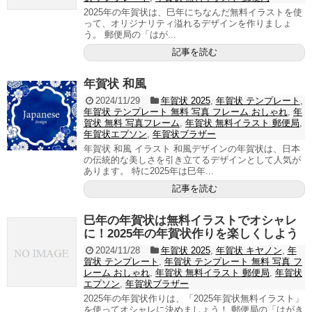
2025年の年賀状は、巳年にちなんだ無料イラストを使
って、オリジナリティ溢れるデザインを作りましょ
う。 郵便局の「はが...
記事を読む
年賀状 和風
2024/11/29
年賀状 2025
,
年賀状 テンプレート
,
年賀状 テンプレート 無料 写真 フレーム おしゃれ
,
年
賀状 無料 写真フレーム
,
年賀状 無料イラスト 郵便局
,
年賀状エプソン
,
年賀状ブラザー
年賀状 和風 イラスト 和風デザインの年賀状は、日本
の伝統的な美しさを引き立てるデザインとして人気が
あります。 特に2025年は巳年...
記事を読む
巳年の年賀状は無料イラストでオシャレ
に！2025年の年賀状作りを楽しくしよう
2024/11/28
年賀状 2025
,
年賀状 キヤノン
,
年
賀状 テンプレート
,
年賀状 テンプレート 無料 写真 フ
レーム おしゃれ
,
年賀状 無料イラスト 郵便局
,
年賀状
エプソン
,
年賀状ブラザー
2025年の年賀状作りは、「2025年賀状無料イラスト」
を使ってオシャレに決めましょう！ 郵便局の「はがき